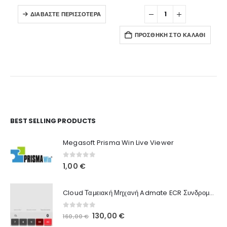
ΔΙΑΒΆΣΤΕ ΠΕΡΙΣΣΌΤΕΡΑ
ΠΡΟΣΘΉΚΗ ΣΤΟ ΚΑΛΆΘΙ
Ο Λογαριασμός μου
BEST SELLING PRODUCTS
Στοιχεία λογαριασμού
Megasoft Prisma Win Live Viewer
Παραγγελίες
0
out of 5
1,00
€
Λίστα Αγαπημένων
Cloud Ταμειακή Μηχανή Admate ECR Συνδρομή 12 μηνών
Πληροφορίες Καταστήματος
0
out of 5
Original
Η
130,00
€
160,00
€
Ποιοι Είμαστε
price
τρέχουσα