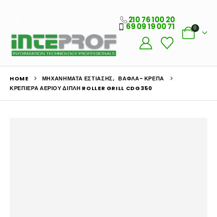
210 76 100 20
69 09 19 00 71
0
HOME
ΜΗΧΑΝΉΜΑΤΑ ΕΣΤΊΑΣΗΣ
,
ΒΆΦΛΑ- ΚΡΈΠΑ
ΚΡΕΠΙΈΡΑ ΑΕΡΊΟΥ ΔΙΠΛΉ ROLLER GRILL CDG350