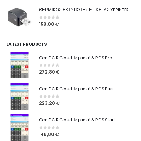
was:
τιμή
Γιατί Εμάς
ΘΕΡΜΙΚΟΣ ΕΚΤΥΠΩΤΗΣ ΕΤΙΚΕΤΑΣ XPRINTER XP-420B
160,00 €.
είναι:
Blog
130,00 €.
0
out of 5
158,00
€
Επικοινωνία
LATEST PRODUCTS
Πληροφορίες Αγορών
GeniE.C.R Cloud Ταμειακή & POS Pro
Όροι Χρήσης
Τρόποι Αγοράς
0
out of 5
272,80
€
Τρόποι Πληρωμής
GeniE.C.R Cloud Ταμειακή & POS Plus
Τρόποι Αποστολής
0
out of 5
223,20
€
Ασφάλεια Πληρωμών
GeniE.C.R Cloud Ταμειακή & POS Start
0
out of 5
148,80
€
© INTEPROF 2025