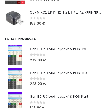
Ποιοι Είμαστε
price
τρέχουσα
was:
τιμή
Γιατί Εμάς
ΘΕΡΜΙΚΟΣ ΕΚΤΥΠΩΤΗΣ ΕΤΙΚΕΤΑΣ XPRINTER XP-420B
160,00 €.
είναι:
Blog
130,00 €.
0
out of 5
158,00
€
Επικοινωνία
LATEST PRODUCTS
Πληροφορίες Αγορών
GeniE.C.R Cloud Ταμειακή & POS Pro
Όροι Χρήσης
Τρόποι Αγοράς
0
out of 5
272,80
€
Τρόποι Πληρωμής
GeniE.C.R Cloud Ταμειακή & POS Plus
Τρόποι Αποστολής
0
out of 5
223,20
€
Ασφάλεια Πληρωμών
GeniE.C.R Cloud Ταμειακή & POS Start
0
out of 5
148,80
€