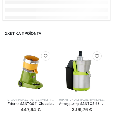
ΣΧΕΤΙΚΆ ΠΡΟΪΌΝΤΑ
ΜΗΧΑΝΉΜΑΤΑ ΕΣΤΊΑΣΗΣ
,
ΣΤΊΦΤΕΣ- ΠΡΈΣΕΣ ΠΟΡΤΟΚΑΛΙΏΝ
ΜΗΧΑΝΉΜΑΤΑ ΕΣΤΊΑΣΗΣ
,
ΦΡΑΠΙΈΡΕΣ- ΜΠΛΈΝΤΕΡ- ΑΠΟΧΥΜΩΤΈΣ
Μ
Στίφτης SANTOS 11 Classic για εσπεριδοειδή
Αποχυμωτής SANTOS 68 Miracle Edition
447,64
€
3.191,76
€