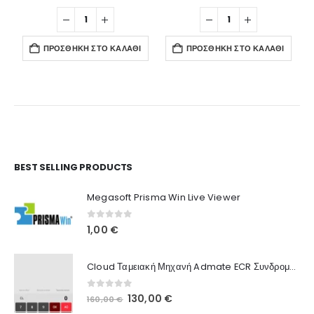
ΠΡΟΣΘΉΚΗ ΣΤΟ ΚΑΛΆΘΙ
ΠΡΟΣΘΉΚΗ ΣΤΟ ΚΑΛΆΘΙ
Ο Λογαριασμός μου
BEST SELLING PRODUCTS
Στοιχεία λογαριασμού
Megasoft Prisma Win Live Viewer
Παραγγελίες
0
out of 5
1,00
€
Λίστα Αγαπημένων
Cloud Ταμειακή Μηχανή Admate ECR Συνδρομή 12 μηνών
Πληροφορίες Καταστήματος
0
out of 5
Original
Η
130,00
€
160,00
€
Ποιοι Είμαστε
price
τρέχουσα