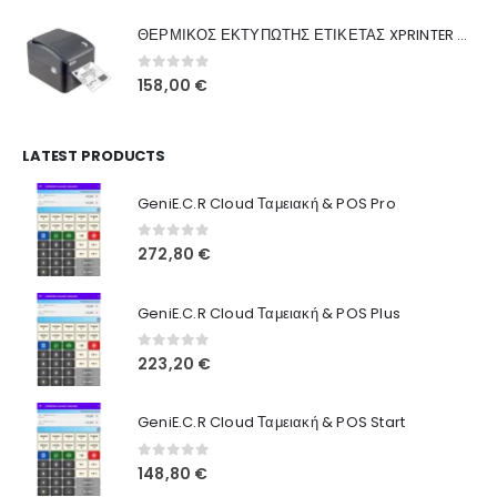
was:
τιμή
Γιατί Εμάς
ΘΕΡΜΙΚΟΣ ΕΚΤΥΠΩΤΗΣ ΕΤΙΚΕΤΑΣ XPRINTER XP-420B
160,00 €.
είναι:
Blog
130,00 €.
0
out of 5
158,00
€
Επικοινωνία
LATEST PRODUCTS
Πληροφορίες Αγορών
GeniE.C.R Cloud Ταμειακή & POS Pro
Όροι Χρήσης
Τρόποι Αγοράς
0
out of 5
272,80
€
Τρόποι Πληρωμής
GeniE.C.R Cloud Ταμειακή & POS Plus
Τρόποι Αποστολής
0
out of 5
223,20
€
Ασφάλεια Πληρωμών
GeniE.C.R Cloud Ταμειακή & POS Start
0
out of 5
148,80
€
© INTEPROF 2025