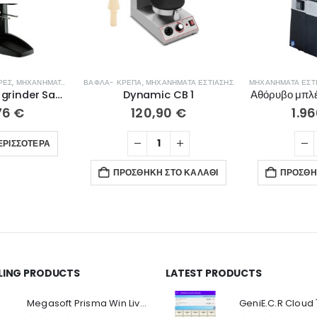
ΡΕΣ
,
ΜΗΧΑΝΉΜΑΤΑ ΕΣΤΊΑΣΗΣ
ΒΆΦΛΑ- ΚΡΈΠΑ
,
ΜΗΧΑΝΉΜΑΤΑ ΕΣΤΊΑΣΗΣ
ΜΗΧΑΝΉΜΑΤΑ ΕΣΤ
Espresso coffee grinder Santos 55 Silent automatic
Dynamic CB 1
Αθόρυβο μπλ
76
€
120,90
€
1.9
ΕΡΙΣΣΌΤΕΡΑ
ΠΡΟΣΘΉΚΗ ΣΤΟ ΚΑΛΆΘΙ
ΠΡΟΣΘΉ
LLING PRODUCTS
LATEST PRODUCTS
Ο Λογαριασμός μου
Π
Κ
Megasoft Prisma Win Live Viewer
Στοιχεία λογαριασμού