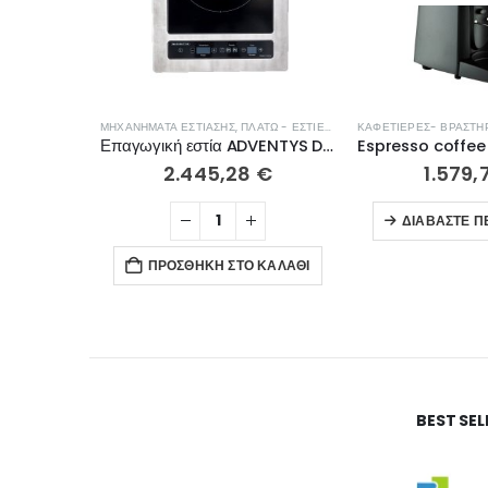
ΜΗΧΑΝΉΜΑΤΑ ΕΣΤΊΑΣΗΣ
,
ΠΛΑΤΏ - ΕΣΤΊΕΣ ΨΗΣΊΜΑΤΟΣ
ΚΑΦΕΤΙΈΡΕΣ- ΒΡΑΣΤΉ
Επαγωγική εστία ADVENTYS DRIC3600 GADV
2.445,28
€
1.579,
ΔΙΑΒΆΣΤΕ Π
ΠΡΟΣΘΉΚΗ ΣΤΟ ΚΑΛΆΘΙ
BEST SE