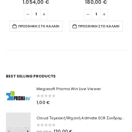
1.054,00
€
180,00
€
ΠΡΟΣΘΉΚΗ ΣΤΟ ΚΑΛΆΘΙ
ΠΡΟΣΘΉΚΗ ΣΤΟ ΚΑΛΆΘΙ
Ο Λογαριασμός μου
BEST SELLING PRODUCTS
Στοιχεία λογαριασμού
Megasoft Prisma Win Live Viewer
Παραγγελίες
0
out of 5
1,00
€
Λίστα Αγαπημένων
Cloud Ταμειακή Μηχανή Admate ECR Συνδρομή 12 μηνών
Πληροφορίες Καταστήματος
0
out of 5
Original
Η
130,00
€
160,00
€