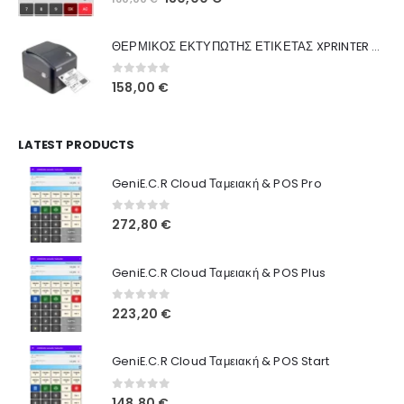
Ποιοι Είμαστε
price
τρέχουσα
was:
τιμή
Γιατί Εμάς
ΘΕΡΜΙΚΟΣ ΕΚΤΥΠΩΤΗΣ ΕΤΙΚΕΤΑΣ XPRINTER XP-420B
160,00 €.
είναι:
Blog
130,00 €.
0
out of 5
158,00
€
Επικοινωνία
LATEST PRODUCTS
Πληροφορίες Αγορών
GeniE.C.R Cloud Ταμειακή & POS Pro
Όροι Χρήσης
Τρόποι Αγοράς
0
out of 5
272,80
€
Τρόποι Πληρωμής
GeniE.C.R Cloud Ταμειακή & POS Plus
Τρόποι Αποστολής
0
out of 5
223,20
€
Ασφάλεια Πληρωμών
GeniE.C.R Cloud Ταμειακή & POS Start
0
out of 5
148,80
€