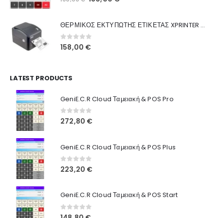
Ποιοι Είμαστε
price
τρέχουσα
was:
τιμή
Γιατί Εμάς
ΘΕΡΜΙΚΟΣ ΕΚΤΥΠΩΤΗΣ ΕΤΙΚΕΤΑΣ XPRINTER XP-420B
160,00 €.
είναι:
Blog
130,00 €.
0
out of 5
158,00
€
Επικοινωνία
LATEST PRODUCTS
Πληροφορίες Αγορών
GeniE.C.R Cloud Ταμειακή & POS Pro
Όροι Χρήσης
Τρόποι Αγοράς
0
out of 5
272,80
€
Τρόποι Πληρωμής
GeniE.C.R Cloud Ταμειακή & POS Plus
Τρόποι Αποστολής
0
out of 5
223,20
€
Ασφάλεια Πληρωμών
GeniE.C.R Cloud Ταμειακή & POS Start
0
out of 5
148,80
€