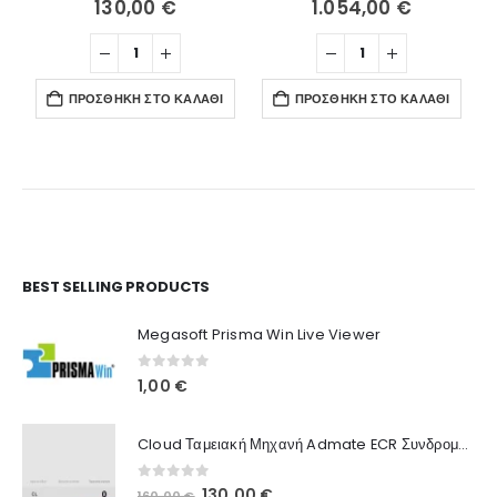
130,00
€
1.054,00
€
ΠΡΟΣΘΉΚΗ ΣΤΟ ΚΑΛΆΘΙ
ΠΡΟΣΘΉΚΗ ΣΤΟ ΚΑΛΆΘΙ
Ο Λογαριασμός μου
BEST SELLING PRODUCTS
Στοιχεία λογαριασμού
Megasoft Prisma Win Live Viewer
Παραγγελίες
0
out of 5
1,00
€
Λίστα Αγαπημένων
Cloud Ταμειακή Μηχανή Admate ECR Συνδρομή 12 μηνών
Πληροφορίες Καταστήματος
0
out of 5
Original
Η
130,00
€
160,00
€