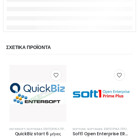
ΣΧΕΤΙΚΆ ΠΡΟΪΌΝΤΑ
ENTERSOFT
,
SOFTWARE
,
ΕΜΠΟΡΙΚΆ ΠΡΟΓΡΆΜΜΑΤΑ
SOFTONE
,
SOFTWARE
,
ΕΜΠΟΡΙΚΆ ΠΡΟΓΡΆΜΜΑΤΑ
M
QuickBiz start 6 μήνες
Soft1 Open Enterprise ERP Commercial Prime Plus