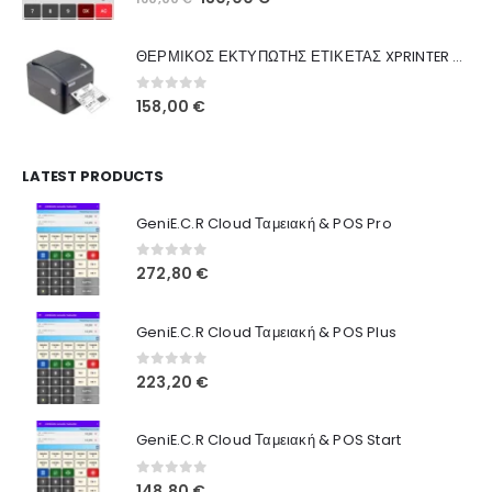
Ποιοι Είμαστε
price
τρέχουσα
was:
τιμή
Γιατί Εμάς
ΘΕΡΜΙΚΟΣ ΕΚΤΥΠΩΤΗΣ ΕΤΙΚΕΤΑΣ XPRINTER XP-420B
160,00 €.
είναι:
Blog
130,00 €.
0
out of 5
158,00
€
Επικοινωνία
LATEST PRODUCTS
Πληροφορίες Αγορών
GeniE.C.R Cloud Ταμειακή & POS Pro
Όροι Χρήσης
Τρόποι Αγοράς
0
out of 5
272,80
€
Τρόποι Πληρωμής
GeniE.C.R Cloud Ταμειακή & POS Plus
Τρόποι Αποστολής
0
out of 5
223,20
€
Ασφάλεια Πληρωμών
GeniE.C.R Cloud Ταμειακή & POS Start
0
out of 5
148,80
€