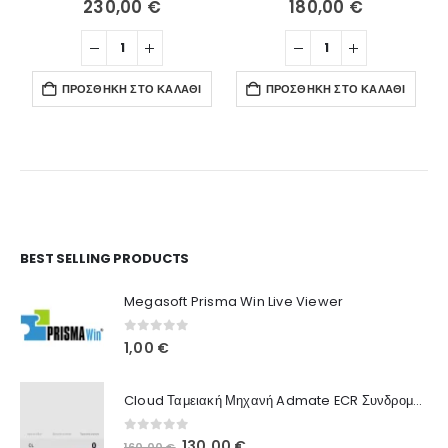
230,00
€
180,00
€
ΠΡΟΣΘΉΚΗ ΣΤΟ ΚΑΛΆΘΙ
ΠΡΟΣΘΉΚΗ ΣΤΟ ΚΑΛΆΘΙ
Ο Λογαριασμός μου
BEST SELLING PRODUCTS
Στοιχεία λογαριασμού
Megasoft Prisma Win Live Viewer
Παραγγελίες
0
out of 5
1,00
€
Λίστα Αγαπημένων
Cloud Ταμειακή Μηχανή Admate ECR Συνδρομή 12 μηνών
Πληροφορίες Καταστήματος
0
out of 5
Original
Η
130,00
€
160,00
€