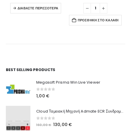
ΔΙΑΒΆΣΤΕ ΠΕΡΙΣΣΌΤΕΡΑ
ΠΡΟΣΘΉΚΗ ΣΤΟ ΚΑΛΆΘΙ
Ο Λογαριασμός μου
BEST SELLING PRODUCTS
Στοιχεία λογαριασμού
Megasoft Prisma Win Live Viewer
Παραγγελίες
0
out of 5
1,00
€
Λίστα Αγαπημένων
Cloud Ταμειακή Μηχανή Admate ECR Συνδρομή 12 μηνών
Πληροφορίες Καταστήματος
0
out of 5
Original
Η
130,00
€
160,00
€
Ποιοι Είμαστε
price
τρέχουσα