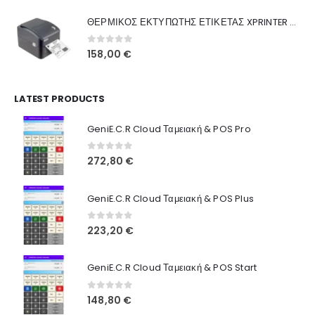
was:
τιμή
Γιατί Εμάς
ΘΕΡΜΙΚΟΣ ΕΚΤΥΠΩΤΗΣ ΕΤΙΚΕΤΑΣ XPRINTER XP-420B
160,00 €.
είναι:
Blog
130,00 €.
0
out of 5
158,00
€
Επικοινωνία
LATEST PRODUCTS
Πληροφορίες Αγορών
GeniE.C.R Cloud Ταμειακή & POS Pro
Όροι Χρήσης
Τρόποι Αγοράς
0
out of 5
272,80
€
Τρόποι Πληρωμής
GeniE.C.R Cloud Ταμειακή & POS Plus
Τρόποι Αποστολής
0
out of 5
223,20
€
Ασφάλεια Πληρωμών
GeniE.C.R Cloud Ταμειακή & POS Start
0
out of 5
148,80
€
© INTEPROF 2025