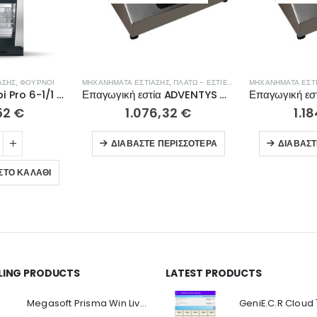
ΑΣΗΣ
,
ΦΟΎΡΝΟΙ
ΜΗΧΑΝΉΜΑΤΑ ΕΣΤΊΑΣΗΣ
,
ΠΛΑΤΏ - ΕΣΤΊΕΣ ΨΗΣΊΜΑΤΟΣ
ΜΗΧΑΝΉΜΑΤΑ ΕΣΤ
RATIONAL iCombi Pro 6-1/1 ηλεκτρικός CB1ERRA.0001238
Επαγωγική εστία ADVENTYS GLN 3000
52
€
1.076,32
€
1.1
ΔΙΑΒΆΣΤΕ ΠΕΡΙΣΣΌΤΕΡΑ
ΔΙΑΒΆΣΤ
ΣΤΟ ΚΑΛΆΘΙ
LLING PRODUCTS
LATEST PRODUCTS
Ο Λογαριασμός μου
Π
Κ
Megasoft Prisma Win Live Viewer
Στοιχεία λογαριασμού