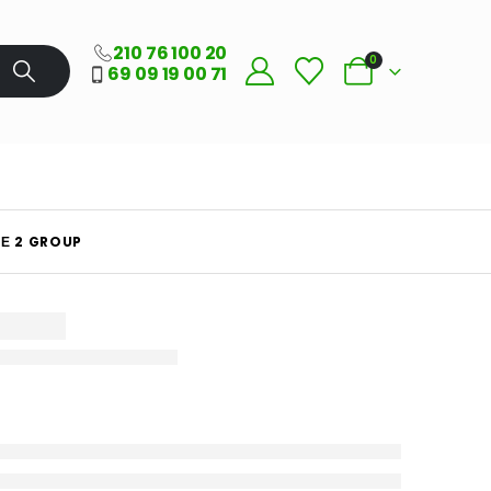
210 76 100 20
0
69 09 19 00 71
ΜΕ 2 GROUP