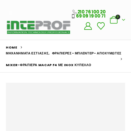
210 76 100 20
69 09 19 00 71
0
HOME
ΜΗΧΑΝΉΜΑΤΑ ΕΣΤΊΑΣΗΣ
,
ΦΡΑΠΙΈΡΕΣ- ΜΠΛΈΝΤΕΡ- ΑΠΟΧΥΜΩΤΈΣ
MIXER-ΦΡΑΠΙΈΡΑ MACAP F4 ΜΕ INOX ΚΎΠΕΛΛΟ