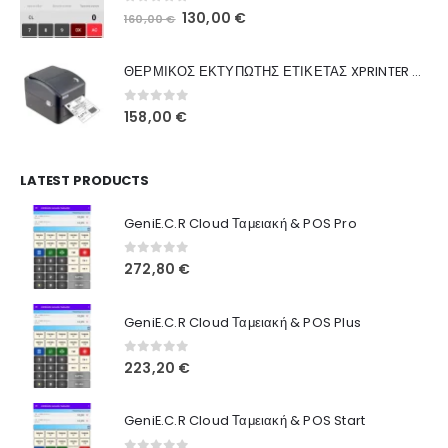
0
out of 5
Original
Η
130,00
€
160,00
€
Ποιοι Είμαστε
price
τρέχουσα
was:
τιμή
Γιατί Εμάς
ΘΕΡΜΙΚΟΣ ΕΚΤΥΠΩΤΗΣ ΕΤΙΚΕΤΑΣ XPRINTER XP-420B
160,00 €.
είναι:
Blog
130,00 €.
0
out of 5
158,00
€
Επικοινωνία
LATEST PRODUCTS
Πληροφορίες Αγορών
GeniE.C.R Cloud Ταμειακή & POS Pro
Όροι Χρήσης
Τρόποι Αγοράς
0
out of 5
272,80
€
Τρόποι Πληρωμής
GeniE.C.R Cloud Ταμειακή & POS Plus
Τρόποι Αποστολής
0
out of 5
223,20
€
Ασφάλεια Πληρωμών
GeniE.C.R Cloud Ταμειακή & POS Start