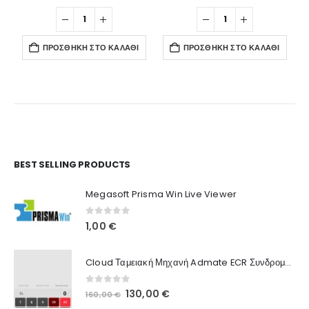
ΠΡΟΣΘΉΚΗ ΣΤΟ ΚΑΛΆΘΙ
ΠΡΟΣΘΉΚΗ ΣΤΟ ΚΑΛΆΘΙ
Ο Λογαριασμός μου
BEST SELLING PRODUCTS
Στοιχεία λογαριασμού
Megasoft Prisma Win Live Viewer
Παραγγελίες
0
out of 5
1,00
€
Λίστα Αγαπημένων
Cloud Ταμειακή Μηχανή Admate ECR Συνδρομή 12 μηνών
Πληροφορίες Καταστήματος
0
out of 5
Original
Η
130,00
€
160,00
€
Ποιοι Είμαστε
price
τρέχουσα