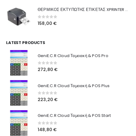
was:
τιμή
Γιατί Εμάς
ΘΕΡΜΙΚΟΣ ΕΚΤΥΠΩΤΗΣ ΕΤΙΚΕΤΑΣ XPRINTER XP-420B
160,00 €.
είναι:
Blog
130,00 €.
0
out of 5
158,00
€
Επικοινωνία
LATEST PRODUCTS
Πληροφορίες Αγορών
GeniE.C.R Cloud Ταμειακή & POS Pro
Όροι Χρήσης
Τρόποι Αγοράς
0
out of 5
272,80
€
Τρόποι Πληρωμής
GeniE.C.R Cloud Ταμειακή & POS Plus
Τρόποι Αποστολής
0
out of 5
223,20
€
Ασφάλεια Πληρωμών
GeniE.C.R Cloud Ταμειακή & POS Start
0
out of 5
148,80
€
© INTEPROF 2025