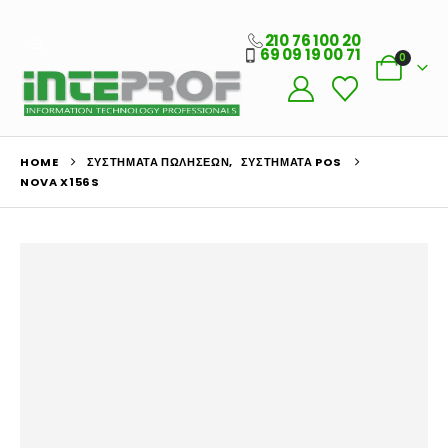
210 76 100 20
69 09 19 00 71
0
HOME
ΣΥΣΤΉΜΑΤΑ ΠΩΛΉΣΕΩΝ
,
ΣΥΣΤΉΜΑΤΑ POS
NOVA X156S