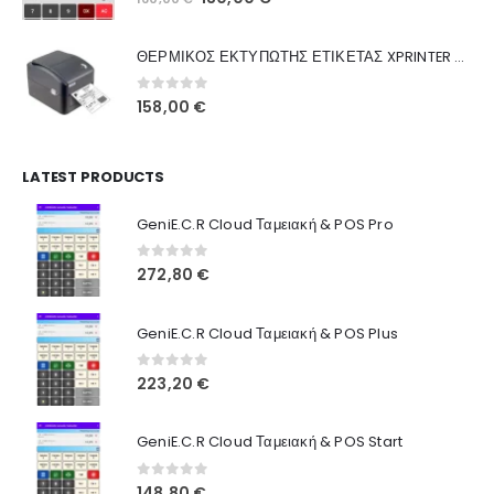
Ποιοι Είμαστε
price
τρέχουσα
was:
τιμή
Γιατί Εμάς
ΘΕΡΜΙΚΟΣ ΕΚΤΥΠΩΤΗΣ ΕΤΙΚΕΤΑΣ XPRINTER XP-420B
160,00 €.
είναι:
Blog
130,00 €.
0
out of 5
158,00
€
Επικοινωνία
LATEST PRODUCTS
Πληροφορίες Αγορών
GeniE.C.R Cloud Ταμειακή & POS Pro
Όροι Χρήσης
Τρόποι Αγοράς
0
out of 5
272,80
€
Τρόποι Πληρωμής
GeniE.C.R Cloud Ταμειακή & POS Plus
Τρόποι Αποστολής
0
out of 5
223,20
€
Ασφάλεια Πληρωμών
GeniE.C.R Cloud Ταμειακή & POS Start
0
out of 5
148,80
€