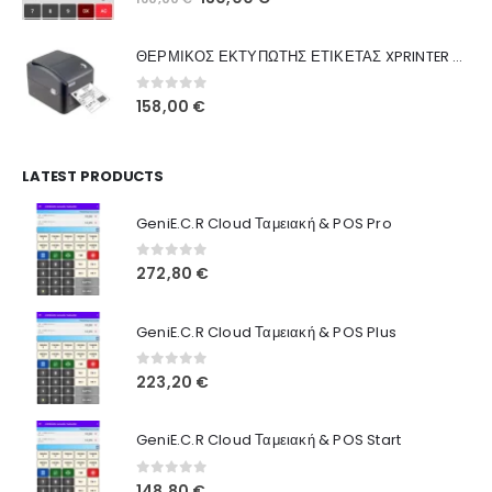
Ποιοι Είμαστε
price
τρέχουσα
was:
τιμή
Γιατί Εμάς
ΘΕΡΜΙΚΟΣ ΕΚΤΥΠΩΤΗΣ ΕΤΙΚΕΤΑΣ XPRINTER XP-420B
160,00 €.
είναι:
Blog
130,00 €.
0
out of 5
158,00
€
Επικοινωνία
LATEST PRODUCTS
Πληροφορίες Αγορών
GeniE.C.R Cloud Ταμειακή & POS Pro
Όροι Χρήσης
Τρόποι Αγοράς
0
out of 5
272,80
€
Τρόποι Πληρωμής
GeniE.C.R Cloud Ταμειακή & POS Plus
Τρόποι Αποστολής
0
out of 5
223,20
€
Ασφάλεια Πληρωμών
GeniE.C.R Cloud Ταμειακή & POS Start
0
out of 5
148,80
€