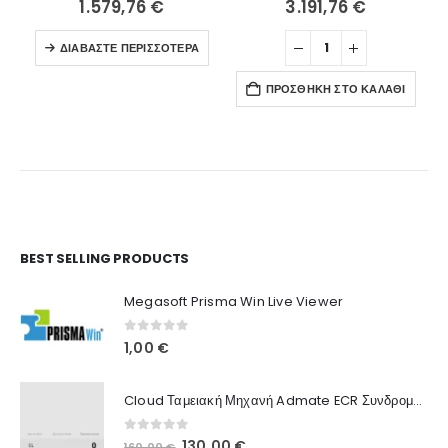
1.579,76
€
3.191,76
€
ΔΙΑΒΆΣΤΕ ΠΕΡΙΣΣΌΤΕΡΑ
ΠΡΟΣΘΉΚΗ ΣΤΟ ΚΑΛΆΘΙ
Ο Λογαριασμός μου
BEST SELLING PRODUCTS
Στοιχεία λογαριασμού
Megasoft Prisma Win Live Viewer
Παραγγελίες
0
out of 5
1,00
€
Λίστα Αγαπημένων
Cloud Ταμειακή Μηχανή Admate ECR Συνδρομή 12 μηνών
Πληροφορίες Καταστήματος
0
out of 5
Original
Η
130,00
€
160,00
€