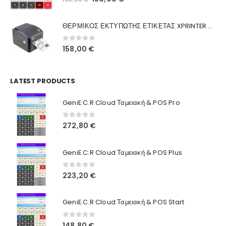
Ποιοι Είμαστε
price
τρέχουσα
was:
τιμή
Γιατί Εμάς
ΘΕΡΜΙΚΟΣ ΕΚΤΥΠΩΤΗΣ ΕΤΙΚΕΤΑΣ XPRINTER XP-420B
160,00 €.
είναι:
Blog
130,00 €.
0
out of 5
158,00
€
Επικοινωνία
LATEST PRODUCTS
Πληροφορίες Αγορών
GeniE.C.R Cloud Ταμειακή & POS Pro
Όροι Χρήσης
Τρόποι Αγοράς
0
out of 5
272,80
€
Τρόποι Πληρωμής
GeniE.C.R Cloud Ταμειακή & POS Plus
Τρόποι Αποστολής
0
out of 5
223,20
€
Ασφάλεια Πληρωμών
GeniE.C.R Cloud Ταμειακή & POS Start
0
out of 5
148,80
€