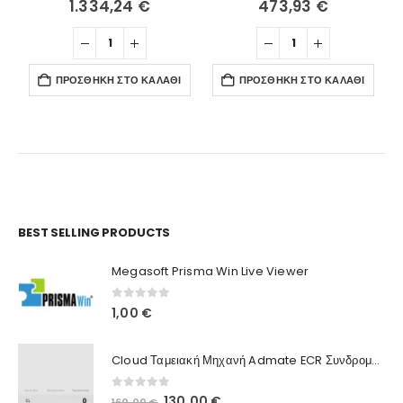
1.334,24
€
473,93
€
ΠΡΟΣΘΉΚΗ ΣΤΟ ΚΑΛΆΘΙ
ΠΡΟΣΘΉΚΗ ΣΤΟ ΚΑΛΆΘΙ
Ο Λογαριασμός μου
BEST SELLING PRODUCTS
Στοιχεία λογαριασμού
Megasoft Prisma Win Live Viewer
Παραγγελίες
0
out of 5
1,00
€
Λίστα Αγαπημένων
Cloud Ταμειακή Μηχανή Admate ECR Συνδρομή 12 μηνών
Πληροφορίες Καταστήματος
0
out of 5
Original
Η
130,00
€
160,00
€