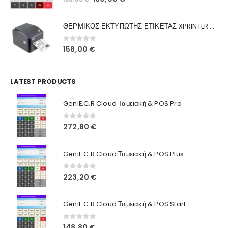
Ποιοι Είμαστε
price
τρέχουσα
was:
τιμή
Γιατί Εμάς
ΘΕΡΜΙΚΟΣ ΕΚΤΥΠΩΤΗΣ ΕΤΙΚΕΤΑΣ XPRINTER XP-420B
160,00 €.
είναι:
Blog
130,00 €.
0
out of 5
158,00
€
Επικοινωνία
LATEST PRODUCTS
Πληροφορίες Αγορών
GeniE.C.R Cloud Ταμειακή & POS Pro
Όροι Χρήσης
Τρόποι Αγοράς
0
out of 5
272,80
€
Τρόποι Πληρωμής
GeniE.C.R Cloud Ταμειακή & POS Plus
Τρόποι Αποστολής
0
out of 5
223,20
€
Ασφάλεια Πληρωμών
GeniE.C.R Cloud Ταμειακή & POS Start
0
out of 5
148,80
€