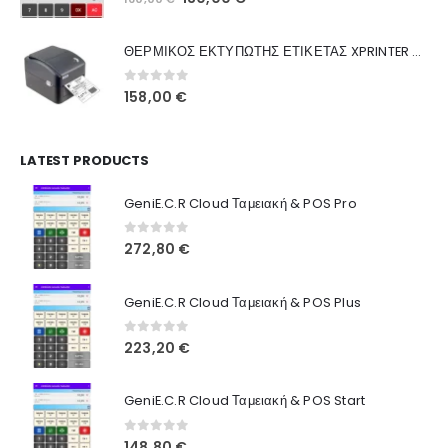
Ποιοι Είμαστε
price
τρέχουσα
was:
τιμή
Γιατί Εμάς
ΘΕΡΜΙΚΟΣ ΕΚΤΥΠΩΤΗΣ ΕΤΙΚΕΤΑΣ XPRINTER XP-420B
160,00 €.
είναι:
Blog
130,00 €.
0
out of 5
158,00
€
Επικοινωνία
LATEST PRODUCTS
Πληροφορίες Αγορών
GeniE.C.R Cloud Ταμειακή & POS Pro
Όροι Χρήσης
Τρόποι Αγοράς
0
out of 5
272,80
€
Τρόποι Πληρωμής
GeniE.C.R Cloud Ταμειακή & POS Plus
Τρόποι Αποστολής
0
out of 5
223,20
€
Ασφάλεια Πληρωμών
GeniE.C.R Cloud Ταμειακή & POS Start
0
out of 5
148,80
€