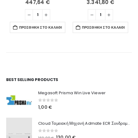
447,64
€
3.341,80
€
ΠΡΟΣΘΉΚΗ ΣΤΟ ΚΑΛΆΘΙ
ΠΡΟΣΘΉΚΗ ΣΤΟ ΚΑΛΆΘΙ
Ο Λογαριασμός μου
BEST SELLING PRODUCTS
Στοιχεία λογαριασμού
Megasoft Prisma Win Live Viewer
Παραγγελίες
0
out of 5
1,00
€
Λίστα Αγαπημένων
Cloud Ταμειακή Μηχανή Admate ECR Συνδρομή 12 μηνών
Πληροφορίες Καταστήματος
0
out of 5
Original
Η
130,00
€
160,00
€