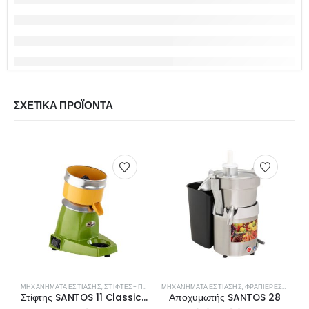
ΣΧΕΤΙΚΆ ΠΡΟΪΌΝΤΑ
ΜΗΧΑΝΉΜΑΤΑ ΕΣΤΊΑΣΗΣ
,
ΣΤΊΦΤΕΣ- ΠΡΈΣΕΣ ΠΟΡΤΟΚΑΛΙΏΝ
ΜΗΧΑΝΉΜΑΤΑ ΕΣΤΊΑΣΗΣ
,
ΦΡΑΠΙΈΡΕΣ- ΜΠΛΈΝΤΕΡ- ΑΠΟΧΥΜΩΤΈΣ
Στίφτης SANTOS 11 Classic για εσπεριδοειδή
Αποχυμωτής SANTOS 28