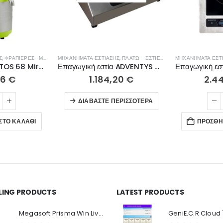
Σ
,
ΦΡΑΠΙΈΡΕΣ- ΜΠΛΈΝΤΕΡ- ΑΠΟΧΥΜΩΤΈΣ
ΜΗΧΑΝΉΜΑΤΑ ΕΣΤΊΑΣΗΣ
,
ΠΛΑΤΏ - ΕΣΤΊΕΣ ΨΗΣΊΜΑΤΟΣ
ΜΗΧΑΝΉΜΑΤΑ ΕΣΤ
Αποχυμωτής SANTOS 68 Miracle Edition
Επαγωγική εστία ADVENTYS GLN 3500
76
€
1.184,20
€
2.4
ΔΙΑΒΆΣΤΕ ΠΕΡΙΣΣΌΤΕΡΑ
ΣΤΟ ΚΑΛΆΘΙ
ΠΡΟΣΘΉ
LLING PRODUCTS
LATEST PRODUCTS
Ο Λογαριασμός μου
Π
Κ
Megasoft Prisma Win Live Viewer
Στοιχεία λογαριασμού