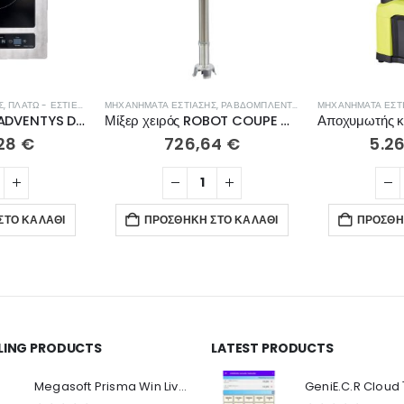
Σ
,
ΠΛΑΤΏ - ΕΣΤΊΕΣ ΨΗΣΊΜΑΤΟΣ
ΜΗΧΑΝΉΜΑΤΑ ΕΣΤΊΑΣΗΣ
,
ΡΑΒΔΟΜΠΛΈΝΤΕΡ- ΜΊΞΕΡ ΧΕΙΡΌΣ
ΜΗΧΑΝΉΜΑΤΑ ΕΣΤ
Επαγωγική εστία ADVENTYS DRIC3600 GADV
Μίξερ χειρός ROBOT COUPE MP350 Ultra Easy Plug 34800L
,28
€
726,64
€
5.2
ΣΤΟ ΚΑΛΆΘΙ
ΠΡΟΣΘΉΚΗ ΣΤΟ ΚΑΛΆΘΙ
ΠΡΟΣΘΉ
LLING PRODUCTS
LATEST PRODUCTS
Ο Λογαριασμός μου
Π
Κ
Megasoft Prisma Win Live Viewer
Στοιχεία λογαριασμού