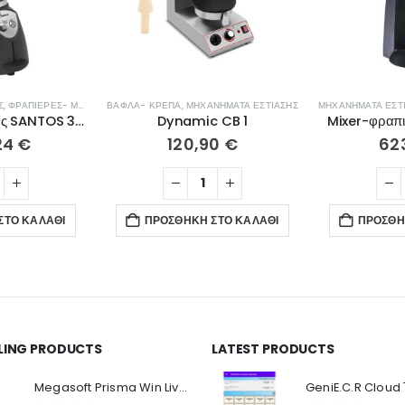
Σ
,
ΦΡΑΠΙΈΡΕΣ- ΜΠΛΈΝΤΕΡ- ΑΠΟΧΥΜΩΤΈΣ
ΒΆΦΛΑ- ΚΡΈΠΑ
,
ΜΗΧΑΝΉΜΑΤΑ ΕΣΤΊΑΣΗΣ
ΜΗΧΑΝΉΜΑΤΑ ΕΣΤ
Μπλέντερ κουζίνας SANTOS 37 με polycarbonate κανάτα 4L
Dynamic CB 1
Mixer-φραπ
24
€
120,90
€
62
ΣΤΟ ΚΑΛΆΘΙ
ΠΡΟΣΘΉΚΗ ΣΤΟ ΚΑΛΆΘΙ
ΠΡΟΣΘΉ
LLING PRODUCTS
LATEST PRODUCTS
Ο Λογαριασμός μου
Π
Κ
Megasoft Prisma Win Live Viewer
Στοιχεία λογαριασμού