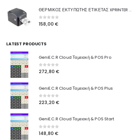
was:
τιμή
Γιατί Εμάς
ΘΕΡΜΙΚΟΣ ΕΚΤΥΠΩΤΗΣ ΕΤΙΚΕΤΑΣ XPRINTER XP-420B
160,00 €.
είναι:
Blog
130,00 €.
0
out of 5
158,00
€
Επικοινωνία
LATEST PRODUCTS
Πληροφορίες Αγορών
GeniE.C.R Cloud Ταμειακή & POS Pro
Όροι Χρήσης
Τρόποι Αγοράς
0
out of 5
272,80
€
Τρόποι Πληρωμής
GeniE.C.R Cloud Ταμειακή & POS Plus
Τρόποι Αποστολής
0
out of 5
223,20
€
Ασφάλεια Πληρωμών
GeniE.C.R Cloud Ταμειακή & POS Start
0
out of 5
148,80
€
© INTEPROF 2025