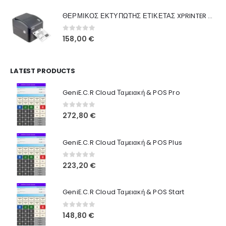
was:
τιμή
Γιατί Εμάς
ΘΕΡΜΙΚΟΣ ΕΚΤΥΠΩΤΗΣ ΕΤΙΚΕΤΑΣ XPRINTER XP-420B
160,00 €.
είναι:
Blog
130,00 €.
0
out of 5
158,00
€
Επικοινωνία
LATEST PRODUCTS
Πληροφορίες Αγορών
GeniE.C.R Cloud Ταμειακή & POS Pro
Όροι Χρήσης
Τρόποι Αγοράς
0
out of 5
272,80
€
Τρόποι Πληρωμής
GeniE.C.R Cloud Ταμειακή & POS Plus
Τρόποι Αποστολής
0
out of 5
223,20
€
Ασφάλεια Πληρωμών
GeniE.C.R Cloud Ταμειακή & POS Start
0
out of 5
148,80
€
© INTEPROF 2025