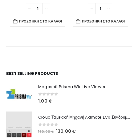
ΠΡΟΣΘΉΚΗ ΣΤΟ ΚΑΛΆΘΙ
ΠΡΟΣΘΉΚΗ ΣΤΟ ΚΑΛΆΘΙ
Ο Λογαριασμός μου
BEST SELLING PRODUCTS
Στοιχεία λογαριασμού
Megasoft Prisma Win Live Viewer
Παραγγελίες
0
out of 5
1,00
€
Λίστα Αγαπημένων
Cloud Ταμειακή Μηχανή Admate ECR Συνδρομή 12 μηνών
Πληροφορίες Καταστήματος
0
out of 5
Original
Η
130,00
€
160,00
€
Ποιοι Είμαστε
price
τρέχουσα