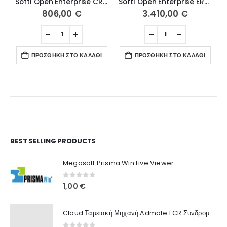
Soft1 Open Enterprise CRM Express
Soft1 Open Enterprise ERP Value Plus
806,00
€
3.410,00
€
ΠΡΟΣΘΉΚΗ ΣΤΟ ΚΑΛΆΘΙ
ΠΡΟΣΘΉΚΗ ΣΤΟ ΚΑΛΆΘΙ
Ο Λογαριασμός μου
BEST SELLING PRODUCTS
Στοιχεία λογαριασμού
Megasoft Prisma Win Live Viewer
Παραγγελίες
0
out of 5
1,00
€
Λίστα Αγαπημένων
Cloud Ταμειακή Μηχανή Admate ECR Συνδρομή 12 μηνών
Πληροφορίες Καταστήματος