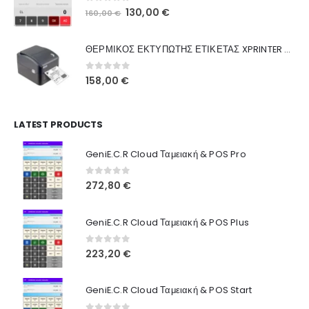
0
out of 5
Original
Η
130,00
€
160,00
€
Ποιοι Είμαστε
price
τρέχουσα
was:
τιμή
Γιατί Εμάς
ΘΕΡΜΙΚΟΣ ΕΚΤΥΠΩΤΗΣ ΕΤΙΚΕΤΑΣ XPRINTER XP-420B
160,00 €.
είναι:
Blog
130,00 €.
0
out of 5
158,00
€
Επικοινωνία
LATEST PRODUCTS
Πληροφορίες Αγορών
GeniE.C.R Cloud Ταμειακή & POS Pro
Όροι Χρήσης
Τρόποι Αγοράς
0
out of 5
272,80
€
Τρόποι Πληρωμής
GeniE.C.R Cloud Ταμειακή & POS Plus
Τρόποι Αποστολής
0
out of 5
223,20
€
Ασφάλεια Πληρωμών
GeniE.C.R Cloud Ταμειακή & POS Start