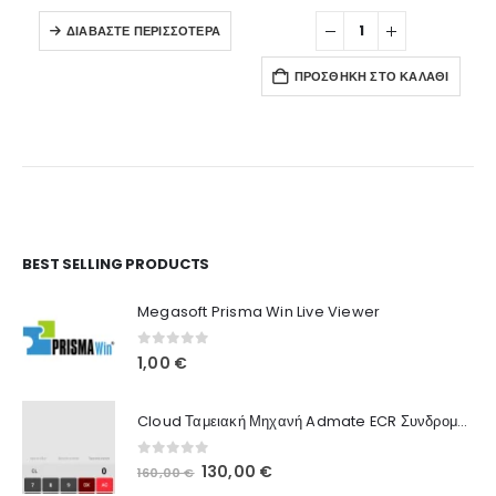
ΔΙΑΒΆΣΤΕ ΠΕΡΙΣΣΌΤΕΡΑ
ΠΡΟΣΘΉΚΗ ΣΤΟ ΚΑΛΆΘΙ
Ο Λογαριασμός μου
BEST SELLING PRODUCTS
Στοιχεία λογαριασμού
Megasoft Prisma Win Live Viewer
Παραγγελίες
0
out of 5
1,00
€
Λίστα Αγαπημένων
Cloud Ταμειακή Μηχανή Admate ECR Συνδρομή 12 μηνών
Πληροφορίες Καταστήματος
0
out of 5
Original
Η
130,00
€
160,00
€
Ποιοι Είμαστε
price
τρέχουσα