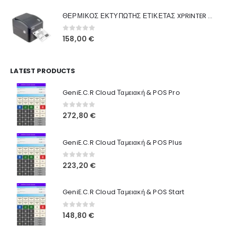
was:
τιμή
Γιατί Εμάς
ΘΕΡΜΙΚΟΣ ΕΚΤΥΠΩΤΗΣ ΕΤΙΚΕΤΑΣ XPRINTER XP-420B
160,00 €.
είναι:
Blog
130,00 €.
0
out of 5
158,00
€
Επικοινωνία
LATEST PRODUCTS
Πληροφορίες Αγορών
GeniE.C.R Cloud Ταμειακή & POS Pro
Όροι Χρήσης
Τρόποι Αγοράς
0
out of 5
272,80
€
Τρόποι Πληρωμής
GeniE.C.R Cloud Ταμειακή & POS Plus
Τρόποι Αποστολής
0
out of 5
223,20
€
Ασφάλεια Πληρωμών
GeniE.C.R Cloud Ταμειακή & POS Start
0
out of 5
148,80
€
© INTEPROF 2025