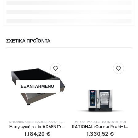
ΣΧΕΤΙΚΆ ΠΡΟΪΌΝΤΑ
ΕΞΑΝΤΛΗΜΈΝΟ
ΜΗΧΑΝΉΜΑΤΑ ΕΣΤΊΑΣΗΣ
,
ΠΛΑΤΏ - ΕΣΤΊΕΣ ΨΗΣΊΜΑΤΟΣ
ΜΗΧΑΝΉΜΑΤΑ ΕΣΤΊΑΣΗΣ
,
ΦΟΎΡΝΟΙ
Μ
Επαγωγική εστία ADVENTYS GLN 3500
RATIONAL iCombi Pro 6-1/1 ηλεκτρικός CB1ERRA.0001238
1.184,20
€
1.330,52
€