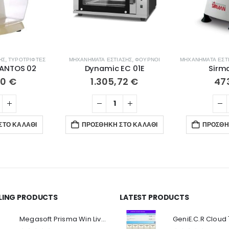
ΗΣ
,
ΤΥΡΟΤΡΊΦΤΕΣ
ΜΗΧΑΝΉΜΑΤΑ ΕΣΤΊΑΣΗΣ
,
ΦΟΎΡΝΟΙ
ΜΗΧΑΝΉΜΑΤΑ ΕΣΤ
SANTOS 02
Dynamic EC 01E
Sirma
20
€
1.305,72
€
47
ΣΤΟ ΚΑΛΆΘΙ
ΠΡΟΣΘΉΚΗ ΣΤΟ ΚΑΛΆΘΙ
ΠΡΟΣΘΉ
LLING PRODUCTS
LATEST PRODUCTS
Ο Λογαριασμός μου
Π
Κ
Megasoft Prisma Win Live Viewer
Στοιχεία λογαριασμού