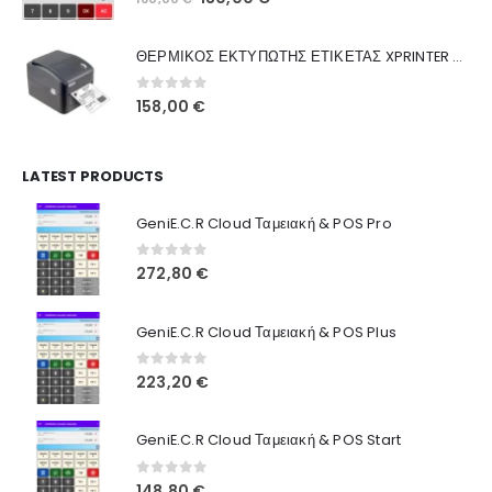
Ποιοι Είμαστε
price
τρέχουσα
was:
τιμή
Γιατί Εμάς
ΘΕΡΜΙΚΟΣ ΕΚΤΥΠΩΤΗΣ ΕΤΙΚΕΤΑΣ XPRINTER XP-420B
160,00 €.
είναι:
Blog
130,00 €.
0
out of 5
158,00
€
Επικοινωνία
LATEST PRODUCTS
Πληροφορίες Αγορών
GeniE.C.R Cloud Ταμειακή & POS Pro
Όροι Χρήσης
Τρόποι Αγοράς
0
out of 5
272,80
€
Τρόποι Πληρωμής
GeniE.C.R Cloud Ταμειακή & POS Plus
Τρόποι Αποστολής
0
out of 5
223,20
€
Ασφάλεια Πληρωμών
GeniE.C.R Cloud Ταμειακή & POS Start
0
out of 5
148,80
€