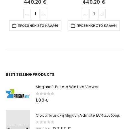
440,20
€
440,20
€
ΠΡΟΣΘΉΚΗ ΣΤΟ ΚΑΛΆΘΙ
ΠΡΟΣΘΉΚΗ ΣΤΟ ΚΑΛΆΘΙ
Ο Λογαριασμός μου
BEST SELLING PRODUCTS
Στοιχεία λογαριασμού
Megasoft Prisma Win Live Viewer
Παραγγελίες
0
out of 5
1,00
€
Λίστα Αγαπημένων
Cloud Ταμειακή Μηχανή Admate ECR Συνδρομή 12 μηνών
Πληροφορίες Καταστήματος
0
out of 5
Original
Η
130,00
€
160,00
€