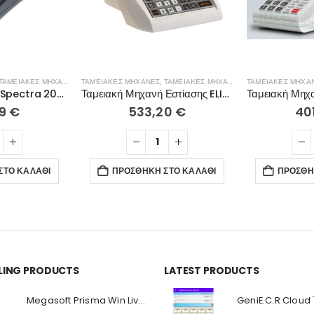
ΤΑΜΕΙΑΚΈΣ ΜΗΧΑΝΈΣ ΛΙΑΝΙΚΉΣ
ΤΑΜΕΙΑΚΈΣ ΜΗΧΑΝΈΣ
,
ΤΑΜΕΙΑΚΈΣ ΜΗΧΑΝΈΣ ΕΣΤΊΑΣΗΣ
ΤΑΜΕΙΑΚΈΣ ΜΗΧΑ
Ταμειακή Μηχανή Spectra 207 Black (Δώρο ρολά + προγραμματισμός + παράδοση) ΜΕ ΔΟΣΕΙΣ
Ταμειακή Μηχανή Εστίασης ELIO CR
99
€
533,20
€
40
ΣΤΟ ΚΑΛΆΘΙ
ΠΡΟΣΘΉΚΗ ΣΤΟ ΚΑΛΆΘΙ
ΠΡΟΣΘΉ
LLING PRODUCTS
LATEST PRODUCTS
Ο Λογαριασμός μου
Π
Κ
Megasoft Prisma Win Live Viewer
Στοιχεία λογαριασμού