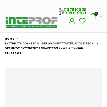
210 76 100 20
69 09 19 00 71
0
HOME
ΣΥΣΤΉΜΑΤΑ ΠΩΛΉΣΕΩΝ
,
ΘΕΡΜΙΚΟΊ ΕΚΤΥΠΩΤΈΣ ΑΠΟΔΕΊΞΕΩΝ
ΘΕΡΜΙΚΌΣ ΕΚΤΥΠΩΤΉΣ ΑΠΟΔΕΊΞΕΩΝ ZYWELL ZY-908
BLUETOOTH