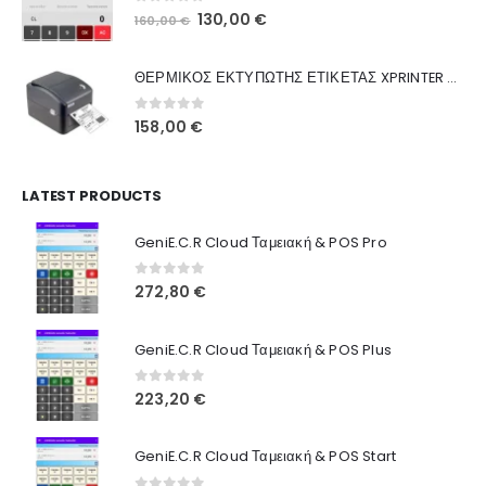
0
out of 5
Original
Η
130,00
€
160,00
€
Ποιοι Είμαστε
price
τρέχουσα
was:
τιμή
Γιατί Εμάς
ΘΕΡΜΙΚΟΣ ΕΚΤΥΠΩΤΗΣ ΕΤΙΚΕΤΑΣ XPRINTER XP-420B
160,00 €.
είναι:
Blog
130,00 €.
0
out of 5
158,00
€
Επικοινωνία
LATEST PRODUCTS
Πληροφορίες Αγορών
GeniE.C.R Cloud Ταμειακή & POS Pro
Όροι Χρήσης
Τρόποι Αγοράς
0
out of 5
272,80
€
Τρόποι Πληρωμής
GeniE.C.R Cloud Ταμειακή & POS Plus
Τρόποι Αποστολής
0
out of 5
223,20
€
Ασφάλεια Πληρωμών
GeniE.C.R Cloud Ταμειακή & POS Start