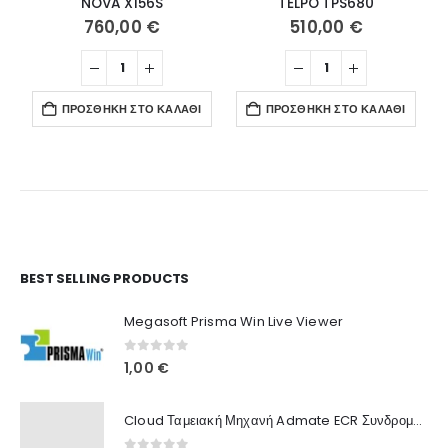
NOVA X156S
TELPO TPS680
760,00
€
510,00
€
ΠΡΟΣΘΉΚΗ ΣΤΟ ΚΑΛΆΘΙ
ΠΡΟΣΘΉΚΗ ΣΤΟ ΚΑΛΆΘΙ
Ο Λογαριασμός μου
BEST SELLING PRODUCTS
Στοιχεία λογαριασμού
Megasoft Prisma Win Live Viewer
Παραγγελίες
0
out of 5
1,00
€
Λίστα Αγαπημένων
Cloud Ταμειακή Μηχανή Admate ECR Συνδρομή 12 μηνών
Πληροφορίες Καταστήματος