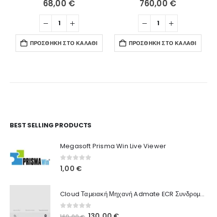
68,00
€
760,00
€
ΠΡΟΣΘΉΚΗ ΣΤΟ ΚΑΛΆΘΙ
ΠΡΟΣΘΉΚΗ ΣΤΟ ΚΑΛΆΘΙ
Ο Λογαριασμός μου
BEST SELLING PRODUCTS
Στοιχεία λογαριασμού
Megasoft Prisma Win Live Viewer
Παραγγελίες
0
out of 5
1,00
€
Λίστα Αγαπημένων
Cloud Ταμειακή Μηχανή Admate ECR Συνδρομή 12 μηνών
Πληροφορίες Καταστήματος
0
out of 5
Original
Η
130,00
€
160,00
€