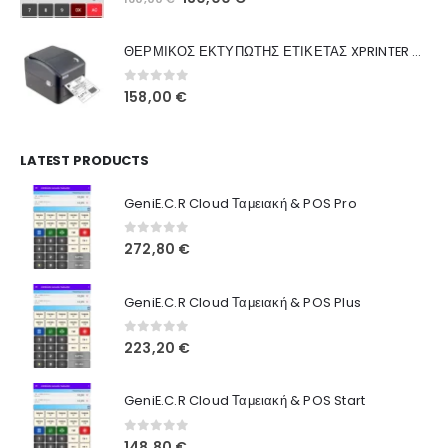
Ποιοι Είμαστε
price
τρέχουσα
was:
τιμή
Γιατί Εμάς
ΘΕΡΜΙΚΟΣ ΕΚΤΥΠΩΤΗΣ ΕΤΙΚΕΤΑΣ XPRINTER XP-420B
160,00 €.
είναι:
Blog
130,00 €.
0
out of 5
158,00
€
Επικοινωνία
LATEST PRODUCTS
Πληροφορίες Αγορών
GeniE.C.R Cloud Ταμειακή & POS Pro
Όροι Χρήσης
Τρόποι Αγοράς
0
out of 5
272,80
€
Τρόποι Πληρωμής
GeniE.C.R Cloud Ταμειακή & POS Plus
Τρόποι Αποστολής
0
out of 5
223,20
€
Ασφάλεια Πληρωμών
GeniE.C.R Cloud Ταμειακή & POS Start
0
out of 5
148,80
€