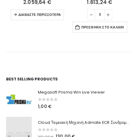
2.059,64
€
1.613,24
€
ΔΙΑΒΆΣΤΕ ΠΕΡΙΣΣΌΤΕΡΑ
ΠΡΟΣΘΉΚΗ ΣΤΟ ΚΑΛΆΘΙ
Ο Λογαριασμός μου
BEST SELLING PRODUCTS
Στοιχεία λογαριασμού
Megasoft Prisma Win Live Viewer
Παραγγελίες
0
out of 5
1,00
€
Λίστα Αγαπημένων
Cloud Ταμειακή Μηχανή Admate ECR Συνδρομή 12 μηνών
Πληροφορίες Καταστήματος
0
out of 5
Original
Η
130,00
€
160,00
€