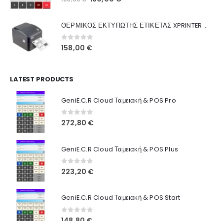
Ποιοι Είμαστε
price
τρέχουσα
was:
τιμή
Γιατί Εμάς
ΘΕΡΜΙΚΟΣ ΕΚΤΥΠΩΤΗΣ ΕΤΙΚΕΤΑΣ XPRINTER XP-420B
160,00 €.
είναι:
Blog
130,00 €.
0
out of 5
158,00
€
Επικοινωνία
LATEST PRODUCTS
Πληροφορίες Αγορών
GeniE.C.R Cloud Ταμειακή & POS Pro
Όροι Χρήσης
Τρόποι Αγοράς
0
out of 5
272,80
€
Τρόποι Πληρωμής
GeniE.C.R Cloud Ταμειακή & POS Plus
Τρόποι Αποστολής
0
out of 5
223,20
€
Ασφάλεια Πληρωμών
GeniE.C.R Cloud Ταμειακή & POS Start
0
out of 5
148,80
€