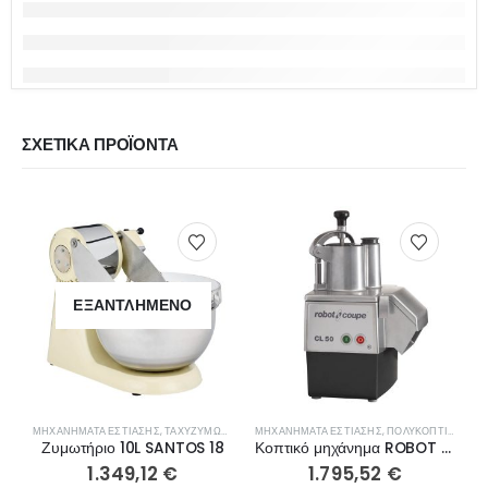
ΣΧΕΤΙΚΆ ΠΡΟΪΌΝΤΑ
ΕΞΑΝΤΛΗΜΈΝΟ
ΜΗΧΑΝΉΜΑΤΑ ΕΣΤΊΑΣΗΣ
,
ΤΑΧΥΖΥΜΩΤΉΡΙΑ
ΜΗΧΑΝΉΜΑΤΑ ΕΣΤΊΑΣΗΣ
,
ΠΟΛΥΚΟΠΤΙΚΆ- ΠΟΛΤΟΠΟΙΗΤΈΣ
Μ
Ζυμωτήριο 10L SANTOS 18
Κοπτικό μηχάνημα ROBOT COUPE CL50E 24440
1.349,12
€
1.795,52
€