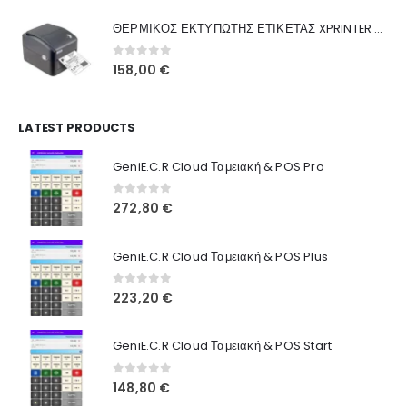
was:
τιμή
Γιατί Εμάς
ΘΕΡΜΙΚΟΣ ΕΚΤΥΠΩΤΗΣ ΕΤΙΚΕΤΑΣ XPRINTER XP-420B
160,00 €.
είναι:
Blog
130,00 €.
0
out of 5
158,00
€
Επικοινωνία
LATEST PRODUCTS
Πληροφορίες Αγορών
GeniE.C.R Cloud Ταμειακή & POS Pro
Όροι Χρήσης
Τρόποι Αγοράς
0
out of 5
272,80
€
Τρόποι Πληρωμής
GeniE.C.R Cloud Ταμειακή & POS Plus
Τρόποι Αποστολής
0
out of 5
223,20
€
Ασφάλεια Πληρωμών
GeniE.C.R Cloud Ταμειακή & POS Start
0
out of 5
148,80
€
© INTEPROF 2025