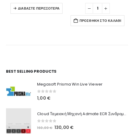
ΔΙΑΒΆΣΤΕ ΠΕΡΙΣΣΌΤΕΡΑ
ΠΡΟΣΘΉΚΗ ΣΤΟ ΚΑΛΆΘΙ
Ο Λογαριασμός μου
BEST SELLING PRODUCTS
Στοιχεία λογαριασμού
Megasoft Prisma Win Live Viewer
Παραγγελίες
0
out of 5
1,00
€
Λίστα Αγαπημένων
Cloud Ταμειακή Μηχανή Admate ECR Συνδρομή 12 μηνών
Πληροφορίες Καταστήματος
0
out of 5
Original
Η
130,00
€
160,00
€
Ποιοι Είμαστε
price
τρέχουσα