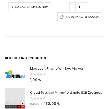
ΔΙΑΒΆΣΤΕ ΠΕΡΙΣΣΌΤΕΡΑ
ΠΡΟΣΘΉΚΗ ΣΤΟ ΚΑΛΆΘΙ
Ο Λογαριασμός μου
BEST SELLING PRODUCTS
Στοιχεία λογαριασμού
Megasoft Prisma Win Live Viewer
Παραγγελίες
0
out of 5
1,00
€
Λίστα Αγαπημένων
Cloud Ταμειακή Μηχανή Admate ECR Συνδρομή 12 μηνών
Πληροφορίες Καταστήματος
0
out of 5
Original
Η
130,00
€
160,00
€
Ποιοι Είμαστε
price
τρέχουσα