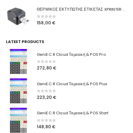
was:
τιμή
Γιατί Εμάς
ΘΕΡΜΙΚΟΣ ΕΚΤΥΠΩΤΗΣ ΕΤΙΚΕΤΑΣ XPRINTER XP-420B
160,00 €.
είναι:
Blog
130,00 €.
0
out of 5
158,00
€
Επικοινωνία
LATEST PRODUCTS
Πληροφορίες Αγορών
GeniE.C.R Cloud Ταμειακή & POS Pro
Όροι Χρήσης
Τρόποι Αγοράς
0
out of 5
272,80
€
Τρόποι Πληρωμής
GeniE.C.R Cloud Ταμειακή & POS Plus
Τρόποι Αποστολής
0
out of 5
223,20
€
Ασφάλεια Πληρωμών
GeniE.C.R Cloud Ταμειακή & POS Start
0
out of 5
148,80
€
© INTEPROF 2025