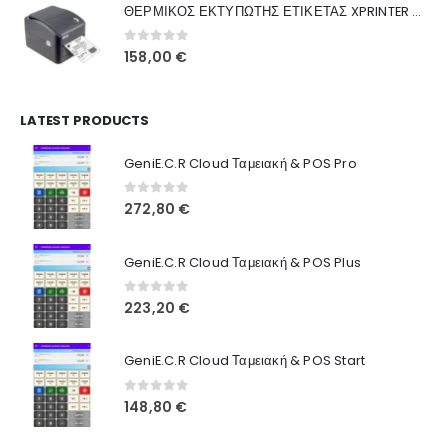
Γιατί Εμάς
ΘΕΡΜΙΚΟΣ ΕΚΤΥΠΩΤΗΣ ΕΤΙΚΕΤΑΣ XPRINTER XP-420B
160,00 €.
είναι:
Blog
130,00 €.
0
out of 5
158,00
€
Επικοινωνία
LATEST PRODUCTS
Πληροφορίες Αγορών
GeniE.C.R Cloud Ταμειακή & POS Pro
Όροι Χρήσης
Τρόποι Αγοράς
0
out of 5
272,80
€
Τρόποι Πληρωμής
GeniE.C.R Cloud Ταμειακή & POS Plus
Τρόποι Αποστολής
0
out of 5
223,20
€
Ασφάλεια Πληρωμών
GeniE.C.R Cloud Ταμειακή & POS Start
0
out of 5
148,80
€
© INTEPROF 2025