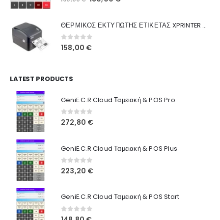
Ποιοι Είμαστε
price
τρέχουσα
was:
τιμή
Γιατί Εμάς
ΘΕΡΜΙΚΟΣ ΕΚΤΥΠΩΤΗΣ ΕΤΙΚΕΤΑΣ XPRINTER XP-420B
160,00 €.
είναι:
Blog
130,00 €.
0
out of 5
158,00
€
Επικοινωνία
LATEST PRODUCTS
Πληροφορίες Αγορών
GeniE.C.R Cloud Ταμειακή & POS Pro
Όροι Χρήσης
Τρόποι Αγοράς
0
out of 5
272,80
€
Τρόποι Πληρωμής
GeniE.C.R Cloud Ταμειακή & POS Plus
Τρόποι Αποστολής
0
out of 5
223,20
€
Ασφάλεια Πληρωμών
GeniE.C.R Cloud Ταμειακή & POS Start
0
out of 5
148,80
€