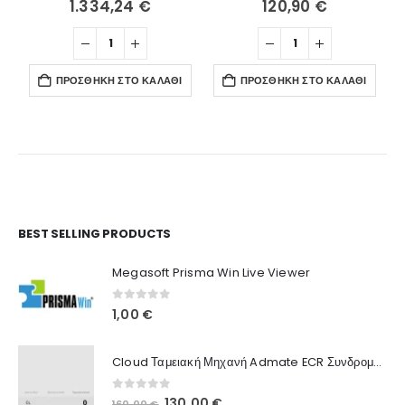
1.334,24
€
120,90
€
ΠΡΟΣΘΉΚΗ ΣΤΟ ΚΑΛΆΘΙ
ΠΡΟΣΘΉΚΗ ΣΤΟ ΚΑΛΆΘΙ
Ο Λογαριασμός μου
BEST SELLING PRODUCTS
Στοιχεία λογαριασμού
Megasoft Prisma Win Live Viewer
Παραγγελίες
0
out of 5
1,00
€
Λίστα Αγαπημένων
Cloud Ταμειακή Μηχανή Admate ECR Συνδρομή 12 μηνών
Πληροφορίες Καταστήματος
0
out of 5
Original
Η
130,00
€
160,00
€