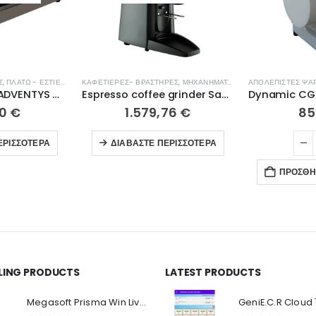
Σ
,
ΠΛΑΤΏ - ΕΣΤΊΕΣ ΨΗΣΊΜΑΤΟΣ
ΚΑΦΕΤΙΈΡΕΣ- ΒΡΑΣΤΉΡΕΣ
,
ΜΗΧΑΝΉΜΑΤΑ ΕΣΤΊΑΣΗΣ
Επαγωγική εστία ADVENTYS GLN 2500
Espresso coffee grinder Santos 55 Silent automatic
20
€
1.579,76
€
85
ΕΡΙΣΣΌΤΕΡΑ
ΔΙΑΒΆΣΤΕ ΠΕΡΙΣΣΌΤΕΡΑ
ΠΡΟΣΘΉ
LLING PRODUCTS
LATEST PRODUCTS
Ο Λογαριασμός μου
Π
Κ
Megasoft Prisma Win Live Viewer
Στοιχεία λογαριασμού