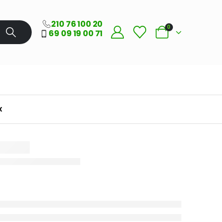
210 76 100 20
0
69 09 19 00 71
X