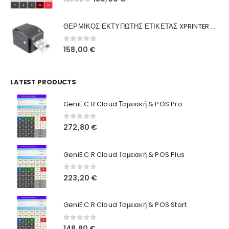
Ποιοι Είμαστε
price
τρέχουσα
was:
τιμή
Γιατί Εμάς
ΘΕΡΜΙΚΟΣ ΕΚΤΥΠΩΤΗΣ ΕΤΙΚΕΤΑΣ XPRINTER XP-420B
160,00 €.
είναι:
Blog
130,00 €.
0
out of 5
158,00
€
Επικοινωνία
LATEST PRODUCTS
Πληροφορίες Αγορών
GeniE.C.R Cloud Ταμειακή & POS Pro
Όροι Χρήσης
Τρόποι Αγοράς
0
out of 5
272,80
€
Τρόποι Πληρωμής
GeniE.C.R Cloud Ταμειακή & POS Plus
Τρόποι Αποστολής
0
out of 5
223,20
€
Ασφάλεια Πληρωμών
GeniE.C.R Cloud Ταμειακή & POS Start
0
out of 5
148,80
€