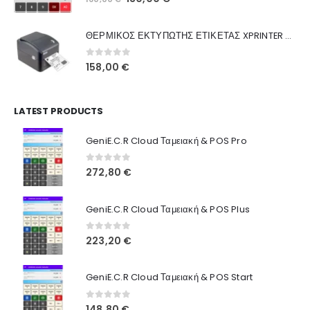
Ποιοι Είμαστε
price
τρέχουσα
was:
τιμή
Γιατί Εμάς
ΘΕΡΜΙΚΟΣ ΕΚΤΥΠΩΤΗΣ ΕΤΙΚΕΤΑΣ XPRINTER XP-420B
160,00 €.
είναι:
Blog
130,00 €.
0
out of 5
158,00
€
Επικοινωνία
LATEST PRODUCTS
Πληροφορίες Αγορών
GeniE.C.R Cloud Ταμειακή & POS Pro
Όροι Χρήσης
Τρόποι Αγοράς
0
out of 5
272,80
€
Τρόποι Πληρωμής
GeniE.C.R Cloud Ταμειακή & POS Plus
Τρόποι Αποστολής
0
out of 5
223,20
€
Ασφάλεια Πληρωμών
GeniE.C.R Cloud Ταμειακή & POS Start
0
out of 5
148,80
€