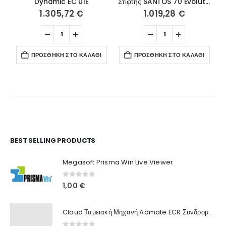
Dynamic EC 01E
Στίφτης SANTOS 70 Evolution με λαβή
1.305,72
€
1.019,28
€
ΠΡΟΣΘΉΚΗ ΣΤΟ ΚΑΛΆΘΙ
ΠΡΟΣΘΉΚΗ ΣΤΟ ΚΑΛΆΘΙ
Ο Λογαριασμός μου
BEST SELLING PRODUCTS
Στοιχεία λογαριασμού
Megasoft Prisma Win Live Viewer
Παραγγελίες
0
out of 5
1,00
€
Λίστα Αγαπημένων
Cloud Ταμειακή Μηχανή Admate ECR Συνδρομή 12 μηνών
Πληροφορίες Καταστήματος