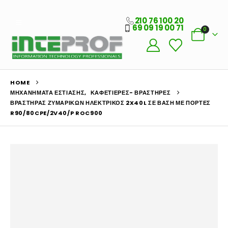
210 76 100 20
69 09 19 00 71
0
HOME
ΜΗΧΑΝΉΜΑΤΑ ΕΣΤΊΑΣΗΣ
,
ΚΑΦΕΤΙΈΡΕΣ- ΒΡΑΣΤΉΡΕΣ
ΒΡΑΣΤΉΡΑΣ ΖΥΜΑΡΙΚΏΝ ΗΛΕΚΤΡΙΚΌΣ 2X40L ΣΕ ΒΆΣΗ ΜΕ ΠΌΡΤΕΣ
R90/80CPE/2V40/P ROC900