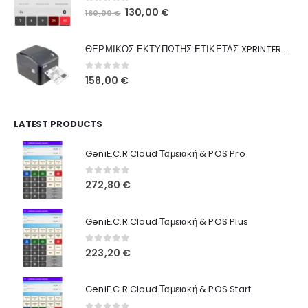
0
out of 5
Original
Η
130,00
€
160,00
€
Ποιοι Είμαστε
price
τρέχουσα
was:
τιμή
Γιατί Εμάς
ΘΕΡΜΙΚΟΣ ΕΚΤΥΠΩΤΗΣ ΕΤΙΚΕΤΑΣ XPRINTER XP-420B
160,00 €.
είναι:
Blog
130,00 €.
0
out of 5
158,00
€
Επικοινωνία
LATEST PRODUCTS
Πληροφορίες Αγορών
GeniE.C.R Cloud Ταμειακή & POS Pro
Όροι Χρήσης
Τρόποι Αγοράς
0
out of 5
272,80
€
Τρόποι Πληρωμής
GeniE.C.R Cloud Ταμειακή & POS Plus
Τρόποι Αποστολής
0
out of 5
223,20
€
Ασφάλεια Πληρωμών
GeniE.C.R Cloud Ταμειακή & POS Start