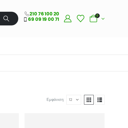
210 76 100 20
0
69 09 19 00 71
Εμφάνιση: