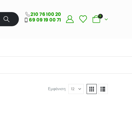
210 76 100 20
0
69 09 19 00 71
Εμφάνιση: