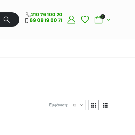
210 76 100 20
0
69 09 19 00 71
Εμφάνιση: