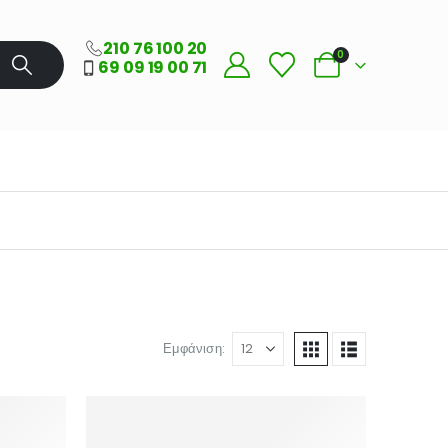
210 76 100 20
0
69 09 19 00 71
Εμφάνιση: