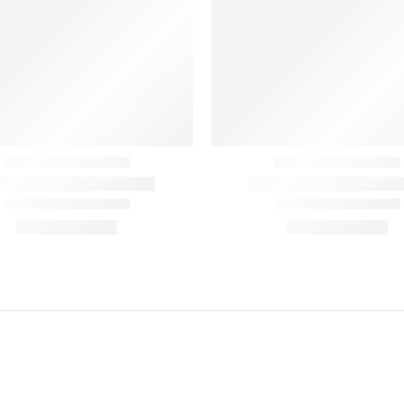
Ο Λογαριασμός μου
Π
Κ
Στοιχεία λογαριασμού
Παραγγελίες
Λίστα Αγαπημένων