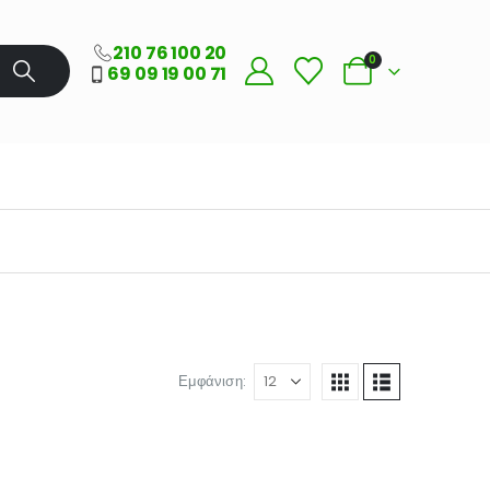
210 76 100 20
0
69 09 19 00 71
Εμφάνιση: