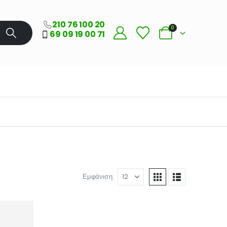
210 76 100 20
0
69 09 19 00 71
Εμφάνιση: