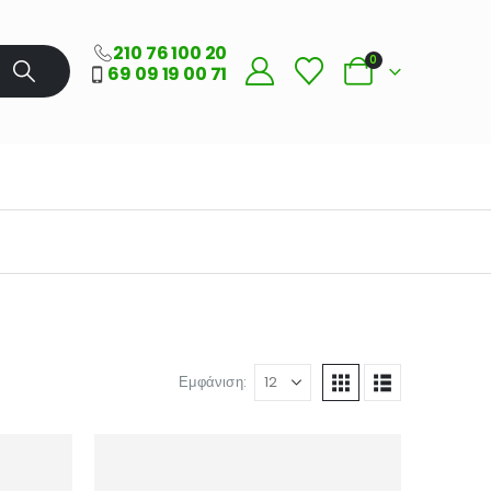
210 76 100 20
0
69 09 19 00 71
Εμφάνιση: