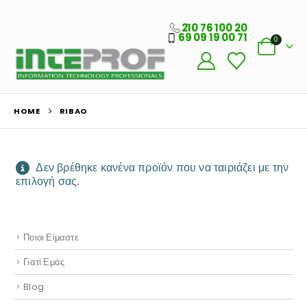
210 76 100 20
69 09 19 00 71
0
Ο Λογαριασμός μου
HOME
RIBAO
Στοιχεία λογαριασμού
Παραγγελίες
Δεν βρέθηκε κανένα προϊόν που να ταιριάζει με την
Λίστα Αγαπημένων
επιλογή σας.
Πληροφορίες Καταστήματος
Ποιοι Είμαστε
Γιατί Εμάς
Blog