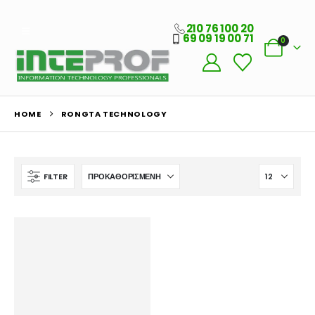
210 76 100 20
69 09 19 00 71
0
Ο Λογαριασμός μου
HOME
RONGTA TECHNOLOGY
Στοιχεία λογαριασμού
Παραγγελίες
FILTER
Λίστα Αγαπημένων
Πληροφορίες Καταστήματος
Ποιοι Είμαστε
Γιατί Εμάς
Blog