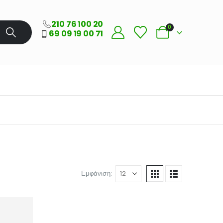
210 76 100 20
0
69 09 19 00 71
Εμφάνιση: