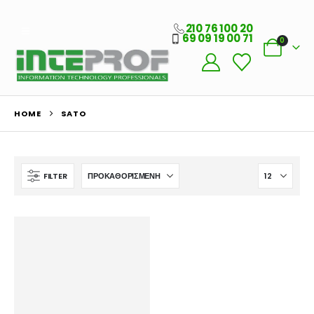
210 76 100 20
69 09 19 00 71
0
Ο Λογαριασμός μου
HOME
SATO
Στοιχεία λογαριασμού
Παραγγελίες
FILTER
Λίστα Αγαπημένων
Πληροφορίες Καταστήματος
Ποιοι Είμαστε
Γιατί Εμάς
Blog