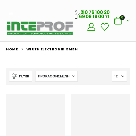
210 76 100 20
69 09 19 00 71
0
HOME
WIRTH ELEKTRONIK GMBH
FILTER
Ο Λογαριασμός μου
Στοιχεία λογαριασμού
Παραγγελίες