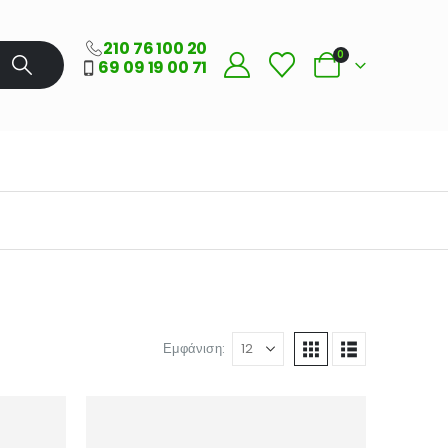
210 76 100 20
0
69 09 19 00 71
Εμφάνιση: